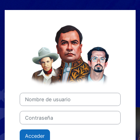
Salta al contenido principal
Entrar a Plata
Nombre de usuario
Contraseña
Acceder